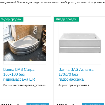
ые деньги! Мы всегда рады помочь вам с выбором, доставкой и устано
Лидер продаж
Лидер продаж
Ванна BAS Сагра
Ванна BAS Атланта
160x100 без
170х70 без
гидромассажа L/R
гидромассажа
Форма
:
нестандартная, угловая конструкция
Форма
:
прямоугольная