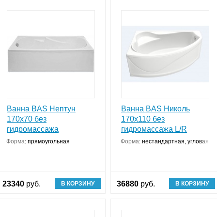
Ванна BAS Нептун
Ванна BAS Николь
170х70 без
170х110 без
гидромассажа
гидромассажа L/R
укция
Форма
:
прямоугольная
Форма
:
нестандартная, угловая к
23340
руб.
36880
руб.
В КОРЗИНУ
В КОРЗИНУ