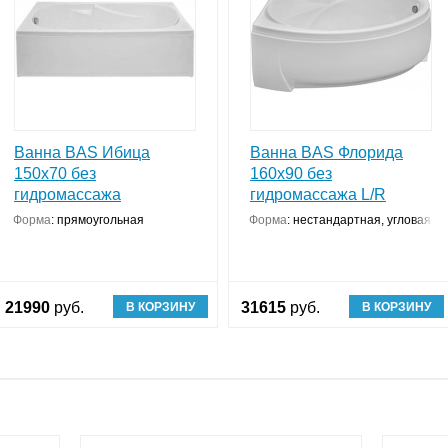
Ванна BAS Ибица
Ванна BAS Флорида
150х70 без
160x90 без
гидромассажа
гидромассажа L/R
Форма
:
прямоугольная
Форма
:
нестандартная, угловая к
21990
руб.
31615
руб.
В КОРЗИНУ
В КОРЗИНУ