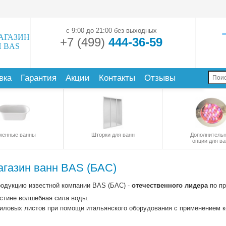
с 9:00 до 21:00 без выходных
АГАЗИН
+7 (499)
444-36-59
 BAS
вка
Гарантия
Акции
Контакты
Отзывы
менные ванны
Шторки для ванн
Дополнитель
опции для ва
газин ванн BAS (БАС)
одукцию известной компании BAS (БАС) -
отечественного лидера
по пр
стине волшебная сила воды.
риловых листов при помощи итальянского оборудования с применением