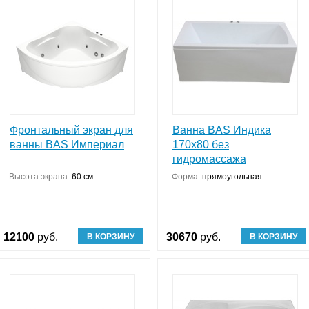
Фронтальный экран для
Ванна BAS Индика
ванны BAS Империал
170x80 без
гидромассажа
Высота экрана:
60 см
Форма
:
прямоугольная
12100
руб.
30670
руб.
В КОРЗИНУ
В КОРЗИНУ