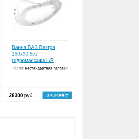
Ванна BAS Вектра
150x90 без
гидромассажа L/R
онструкция
Форма
:
нестандартная, угловая конструкция
28300
руб.
В КОРЗИНУ