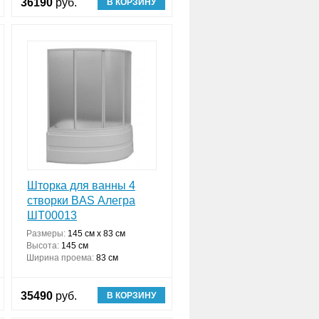
36190
руб.
В КОРЗИНУ
Шторка для ванны 4
створки BAS Алегра
ШТ00013
Размеры:
145 см х 83 см
Высота:
145 см
Ширина проема:
83 см
35490
руб.
В КОРЗИНУ