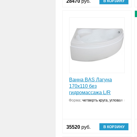
28470
руб.
В КОРЗИНУ
Ванна BAS Лагуна
170x110 без
гидромассажа L/R
Форма
:
четверть круга, угловая констр
35520
руб.
В КОРЗИНУ