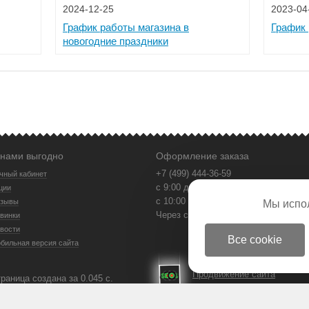
2024-12-25
2023-04
График работы магазина в
График 
новогодние праздники
 нами выгодно
Оформление заказа
+7 (499) 444-36-59
чный кабинет
с 9:00 до 21:00 в будни
ции
с 10:00 до 18:00 в выходные
зывы
Мы испо
Через сайт - круглосуточно
винки
вости
Все cookie
бильная версия сайта
Продвижение сайта
раница создана за 0.045 с.