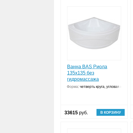
Ванна BAS Риола
135x135 без
гидромассажа
Форма
:
четверть круга, угловая констр
33615
руб.
В КОРЗИНУ