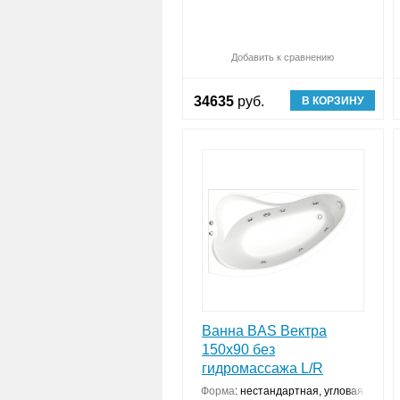
Добавить к сравнению
34635
руб.
В КОРЗИНУ
Ванна BAS Вектра
150x90 без
гидромассажа L/R
Форма
:
нестандартная, угловая конст