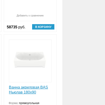
авнить (
Обновляю список
0
)
Добавить к сравнению
Сравнить (
Обновляю список
0
)
58735
руб.
В КОРЗИНУ
Ванна акриловая BAS
Ньюлав 180х90
нструкция
Форма
:
прямоугольная