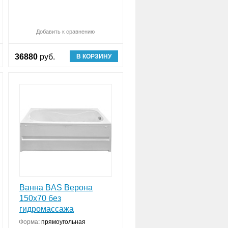
авнить (
Обновляю список
0
)
Добавить к сравнению
Сравнить (
Обновляю список
0
)
36880
руб.
В КОРЗИНУ
Ванна BAS Верона
150х70 без
гидромассажа
Форма
:
прямоугольная