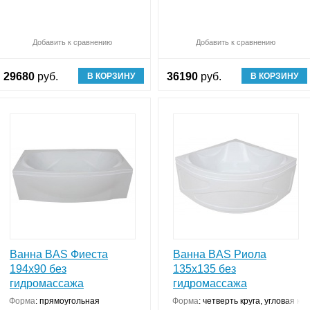
Обновляю список
Добавить к сравнению
Сравнить (
Обновляю список
0
)
Добавить к сравнению
Ср
29680
руб.
36190
руб.
В КОРЗИНУ
В КОРЗИНУ
Ванна BAS Фиеста
Ванна BAS Риола
194x90 без
135x135 без
гидромассажа
гидромассажа
Форма
:
прямоугольная
Форма
:
четверть круга, угловая ко