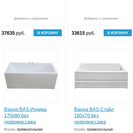
Обновляю список
Добавить к сравнению
Сравнить (
Обновляю список
0
)
Добавить к сравнению
Ср
37635
руб.
33615
руб.
В КОРЗИНУ
В КОРЗИНУ
Ванна BAS Индика
Ванна BAS Стайл
170x80 без
160х70 без
гидромассажа
гидромассажа
Форма
:
прямоугольная
Форма
:
прямоугольная