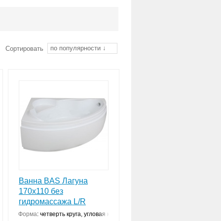
рнее даже самую маленькую ванную
е ванны БАС по специальным ценам.
по популярности ↓
Сортировать
Ванна BAS Лагуна
170x110 без
гидромассажа L/R
нструкция
Форма
:
четверть круга, угловая конструкция