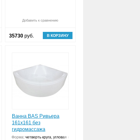
авнить (
Обновляю список
0
)
Добавить к сравнению
Сравнить (
Обновляю список
0
)
35730
руб.
В КОРЗИНУ
Ванна BAS Ривьера
161x161 без
гидромассажа
Форма
:
четверть круга, угловая конструкция