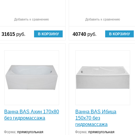
Обновляю список
Добавить к сравнению
Сравнить (
Обновляю список
0
)
Добавить к сравнению
Ср
31615
руб.
40740
руб.
В КОРЗИНУ
В КОРЗИНУ
Ванна BAS Ахин 170x80
Ванна BAS Ибица
без гидромассажа
150х70 без
гидромассажа
рукция
Форма
:
прямоугольная
Форма
:
прямоугольная