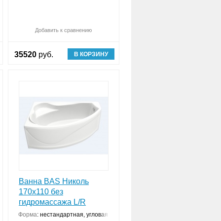
авнить (
Обновляю список
0
)
Добавить к сравнению
Сравнить (
Обновляю список
0
)
35520
руб.
В КОРЗИНУ
Ванна BAS Николь
170х110 без
гидромассажа L/R
нструкция
Форма
:
нестандартная, угловая конструкция