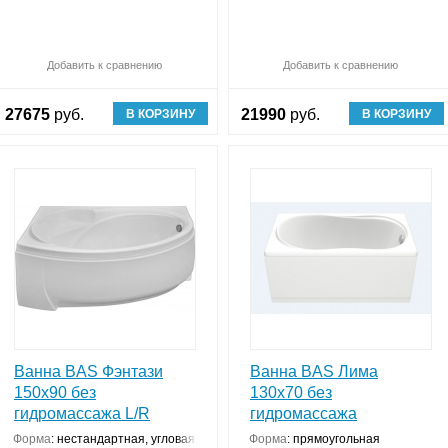
Обновляю список
Добавить к сравнению
Сравнить (
Обновляю список
0
)
Добавить к сравнению
Ср
27675
руб.
21990
руб.
В КОРЗИНУ
В КОРЗИНУ
Ванна BAS Фэнтази
Ванна BAS Лима
150х90 без
130х70 без
гидромассажа L/R
гидромассажа
Форма
:
нестандартная, угловая конструкция
Форма
:
прямоугольная