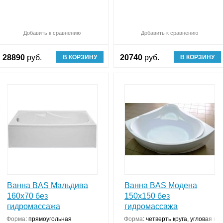
Обновляю список
Добавить к сравнению
Сравнить (
Обновляю список
0
)
Добавить к сравнению
Ср
28890
руб.
20740
руб.
В КОРЗИНУ
В КОРЗИНУ
Ванна BAS Мальдива
Ванна BAS Модена
160х70 без
150х150 без
гидромассажа
гидромассажа
Форма
:
прямоугольная
Форма
:
четверть круга, угловая ко