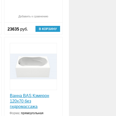
авнить (
Обновляю список
0
)
Добавить к сравнению
Сравнить (
Обновляю список
0
)
23635
руб.
В КОРЗИНУ
Ванна BAS Кэмерон
120х70 без
гидромассажа
нструкция
Форма
:
прямоугольная