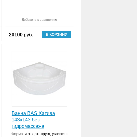
авнить (
Обновляю список
0
)
Добавить к сравнению
Сравнить (
Обновляю список
0
)
20100
руб.
В КОРЗИНУ
Ванна BAS Хатива
143x143 без
гидромассажа
Форма
:
четверть круга, угловая конструкция