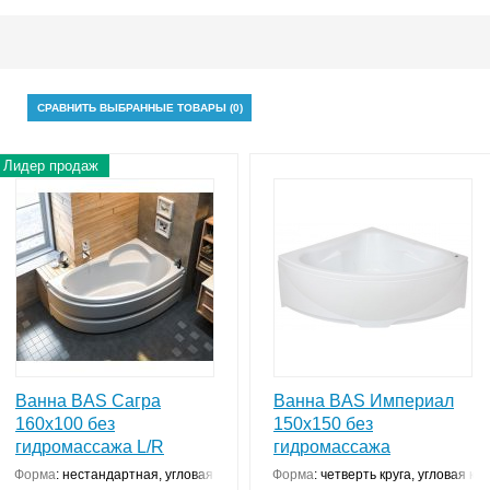
ную не только в прямоугольной, но и в угловой форме, сделав просто
ие годы радостной эксплуатации – мы дарим вам шанс купить акриловы
СРАВНИТЬ ВЫБРАННЫЕ ТОВАРЫ (
0
)
Лидер продаж
Ванна BAS Сагра
Ванна BAS Империал
160x100 без
150х150 без
гидромассажа L/R
гидромассажа
Форма
:
нестандартная, угловая конструкция
Форма
:
четверть круга, угловая ко