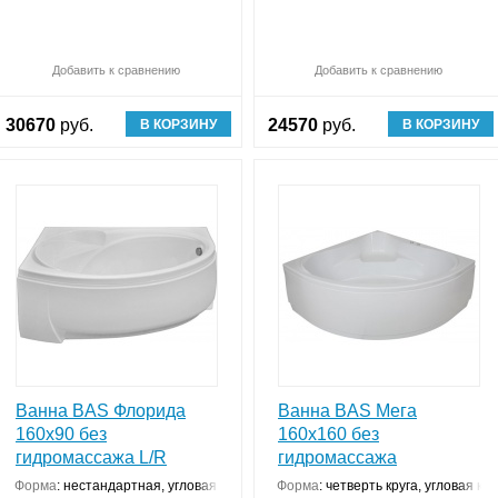
Обновляю список
Добавить к сравнению
Сравнить (
Обновляю список
0
)
Добавить к сравнению
Ср
30670
руб.
24570
руб.
В КОРЗИНУ
В КОРЗИНУ
Ванна BAS Флорида
Ванна BAS Мега
160x90 без
160х160 без
гидромассажа L/R
гидромассажа
Форма
:
нестандартная, угловая конструкция
Форма
:
четверть круга, угловая ко