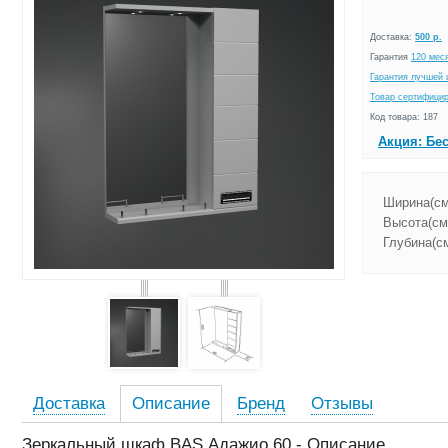
Доставка:
500 р.
Гарантия
120 мес
Гарантия лучшей 
Товар сертифици
Код товара: 187
Акция: Бе
Ширина(см
Высота(см
Глубина(см
Доставка
Описание
Бренд
Отзывы
Зеркальный шкаф BAS Адажио 60 - Описание