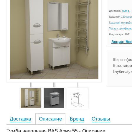
Доставка:
500 р.
Гарантия
120 мес
Гарантия лучшей 
Товар сертифици
Код товара: 168
Акция: Бе
Ширина(см
Высота(см
Глубина(см
Доставка
Описание
Бренд
Отзывы
Тумба напольная BAS Ария 55 - Описание