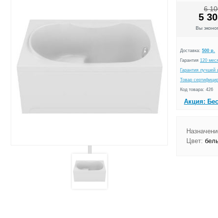
6 10
5 30
Вы экон
Доставка:
500 р.
Гарантия
120 мес
Гарантия лучшей 
Товар сертифици
Код товара: 426
Акция: Бе
Назначени
Цвет:
бел