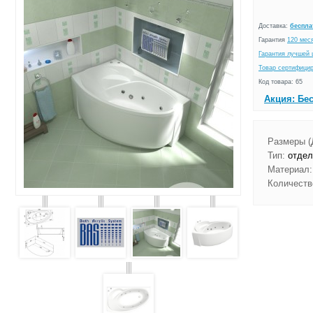
Доставка:
беспла
Гарантия
120 мес
Гарантия лучшей 
Товар сертифици
Код товара: 65
Акция: Бе
Размеры (
Тип:
отдел
Материал:
Количеств