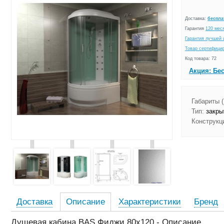
Доставка:
беспла
Гарантия
120 мес
Гарантия лучшей 
Товар сертифици
Код товара: 72
Акция: Бе
Габариты 
Тип:
закрыт
Конструкц
Доставка
Описание
Характеристики
Бренд
Душевая кабина BAS Фиджи 80х120 - Описание