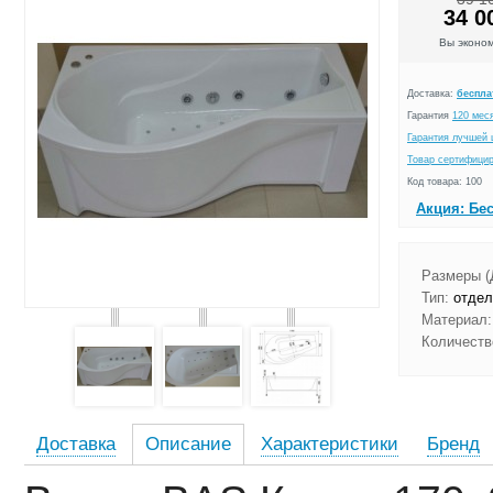
34 0
Вы эконо
Доставка:
беспла
Гарантия
120 мес
Гарантия лучшей 
Товар сертифици
Код товара: 100
Акция: Бе
Размеры (
Тип:
отдел
Материал:
Количеств
Доставка
Описание
Характеристики
Бренд