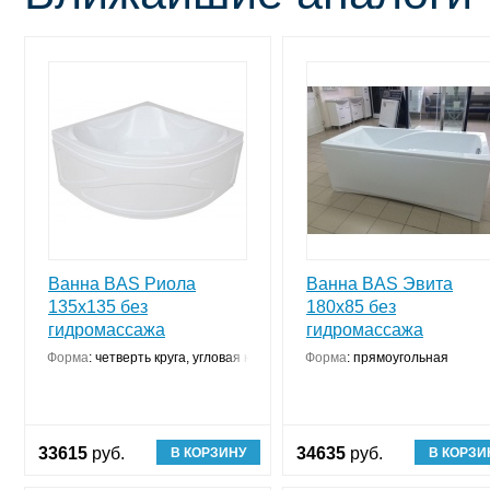
Ванна BAS Риола
Ванна BAS Эвита
135x135 без
180х85 без
гидромассажа
гидромассажа
Форма
:
четверть круга, угловая конструкция
Форма
:
прямоугольная
33615
руб.
34635
руб.
В КОРЗИНУ
В КОРЗИ