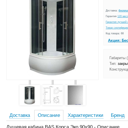
Доставка:
беспла
Гарантия
120 мес
Гарантия лучшей 
Товар сертифици
Код товара: 68
Акция: Бе
Габариты 
Тип:
закрыт
Конструкц
Доставка
Описание
Характеристики
Бренд
Душевая кабина BAS Корса Эко 90х90 - Описание