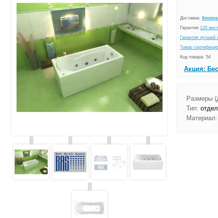
Доставка:
беспла
Гарантия
120 мес
Гарантия лучшей 
Товар сертифици
Код товара: 54
Акция: Бе
Размеры (
Тип:
отдел
Материал: