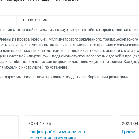
1200х1850 мм
епления стеклянной вставки, используется кронштейн, который крепится к стен
ены из прозрачного 6-ти миллиметрового закаленного, травмобезопасного 
 стыковочные элементы выполнены из алюминиевого профиля с хромирован
кромки на специальной петле, изготовленной из антикоррозионного сплава с
ны системой «лифтинга» – подъемом/спуском поворотных дверей в процесс
ра» снабжены водоотталкивающими силиконовыми уплотнителями. Каждое д
ла модели с инструкцией по установке.
андора» мы предлагаем акриловые поддоны с габаритными размерами
2024-12-25
2023-04
График работы магазина в
График 
новогодние праздники