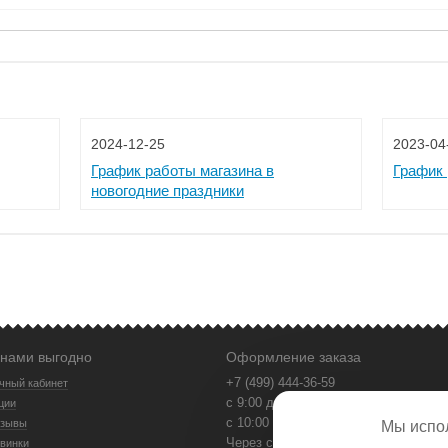
2024-12-25
2023-04
График работы магазина в
График 
новогодние праздники
 нами выгодно
Оформление заказа
+7 (499) 444-36-59
чный кабинет
с 9:00 до 21:00 в будни
ции
с 10:00 до 18:00 в выходные
зывы
Мы испо
Через сайт - круглосуточно
винки