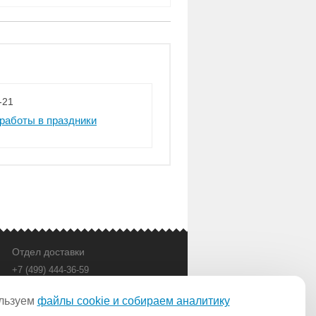
-21
работы в праздники
Отдел доставки
+7 (499) 444-36-59
с 9:00 до 21:00 в будни
bas@bas-vanna.ru
льзуем
файлы cookie и собираем аналитику