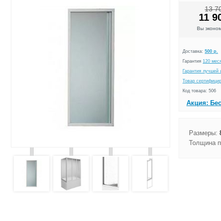
13 7
11 9
Вы эконо
Доставка:
500 р.
Гарантия
120 мес
Гарантия лучшей 
Товар сертифици
Код товара: 506
Акция: Бе
Размеры:
8
Толщина п