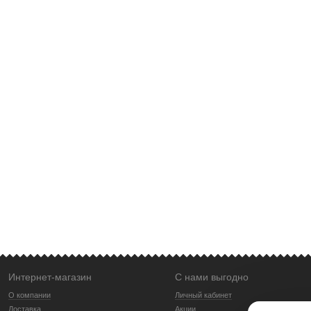
Интернет-магазин
С нами выгодно
О компании
Личный кабинет
Доставка
Акции