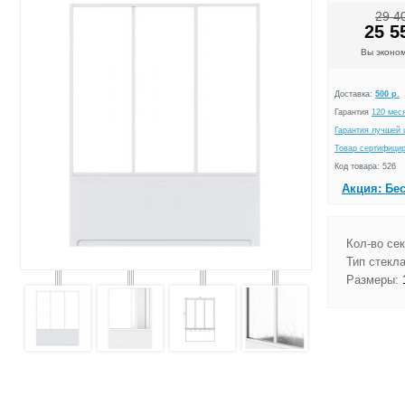
29 4
25 5
Вы эконо
Доставка:
500 р.
Гарантия
120 мес
Гарантия лучшей 
Товар сертифици
Код товара: 526
Акция: Бе
Кол-во сек
Тип стекла
Размеры:
1