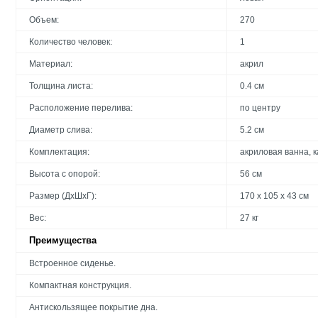
Объем:
270
Количество человек:
1
Материал:
акрил
Толщина листа:
0.4 см
Расположение перелива:
по центру
Диаметр слива:
5.2 см
Комплектация:
акриловая ванна, к
Высота с опорой:
56 см
Размер (ДхШхГ):
170 х 105 х 43 см
Вес:
27 кг
Преимущества
Встроенное сиденье.
Компактная конструкция.
Антискользящее покрытие дна.