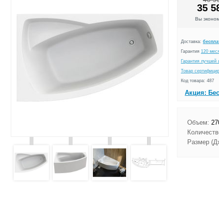
35 5
Вы эконо
Доставка:
беспла
Гарантия
120 мес
Гарантия лучшей 
Товар сертифици
Код товара: 487
Акция: Бе
Объем:
27
Количеств
Размер (Д