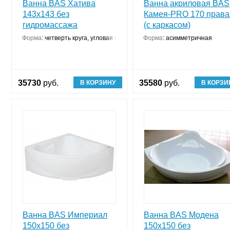
Ванна BAS Хатива
Ванна акриловая BAS
143x143 без
Камея-PRO 170 права
гидромассажа
(с каркасом)
Форма
:
четверть круга, угловая конструкция
Форма
:
асимметричная
35730
руб.
35580
руб.
В КОРЗИНУ
В КОРЗИ
Ванна BAS Империал
Ванна BAS Модена
150х150 без
150х150 без