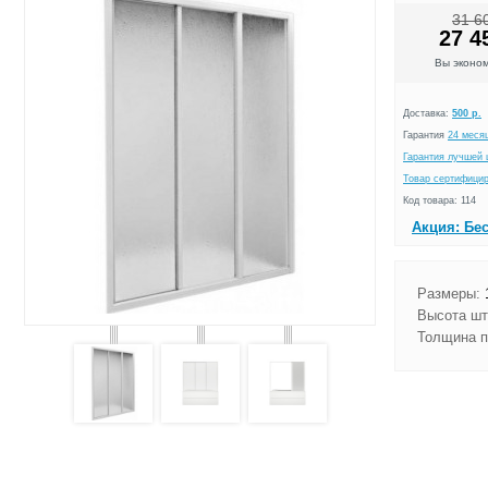
31 6
27 4
Вы эконо
Доставка:
500 р.
Гарантия
24 меся
Гарантия лучшей 
Товар сертифици
Код товара: 114
Акция: Бе
Размеры:
1
Высота шт
Толщина п