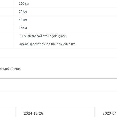
150 см
75 см
43 см
165 л
100% литьевой акрил (Altuglas)
каркас, фронтальная панель, слив п/а
воздействиям.
2024-12-25
2023-04