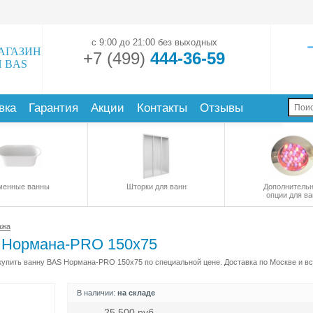
с 9:00 до 21:00 без выходных
АГАЗИН
+7 (499)
444-36-59
 BAS
вка
Гарантия
Акции
Контакты
Отзывы
менные ванны
Шторки для ванн
Дополнитель
опции для ва
ажа
S Нормана-PRO 150х75
упить ванну BAS Нормана-PRO 150х75 по специальной цене. Доставка по Москве и вс
В наличии:
на складе
25 500
руб.