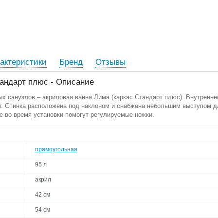
актеристики
Бренд
Отзывы
андарт плюс - Описание
 санузлов – акриловая ванна Лима (каркас Стандарт плюс). Внутренне
ог. Спинка расположена под наклоном и снабжена небольшим выступом 
е во время установки помогут регулируемые ножки.
прямоугольная
95 л
акрил
42 см
54 см